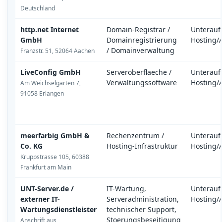
Deutschland
http.net Internet
Domain-Registrar /
Unterauf
GmbH
Domainregistrierung
Hosting/
/ Domainverwaltung
Franzstr. 51, 52064 Aachen
LiveConfig GmbH
Serveroberflaeche /
Unterauf
Verwaltungssoftware
Hosting/
Am Weichselgarten 7,
91058 Erlangen
meerfarbig GmbH &
Rechenzentrum /
Unterauf
Co. KG
Hosting-Infrastruktur
Hosting/
Kruppstrasse 105, 60388
Frankfurt am Main
UNT-Server.de /
IT-Wartung,
Unterauf
externer IT-
Serveradministration,
Hosting/
Wartungsdienstleister
technischer Support,
Stoerungsbeseitigung
Anschrift aus