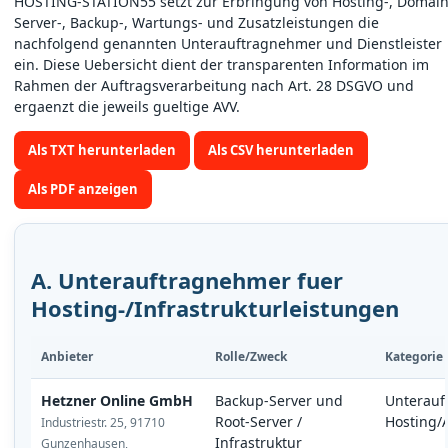
HOSTING-STATION55 setzt zur Erbringung von Hosting-, Domain
Server-, Backup-, Wartungs- und Zusatzleistungen die
nachfolgend genannten Unterauftragnehmer und Dienstleister
ein. Diese Uebersicht dient der transparenten Information im
Rahmen der Auftragsverarbeitung nach Art. 28 DSGVO und
ergaenzt die jeweils gueltige AVV.
Als TXT herunterladen
Als CSV herunterladen
Als PDF anzeigen
A. Unterauftragnehmer fuer
Hosting-/Infrastrukturleistungen
Anbieter
Rolle/Zweck
Kategorie
Hetzner Online GmbH
Backup-Server und
Unterauf
Root-Server /
Hosting/
Industriestr. 25, 91710
Infrastruktur
Gunzenhausen,