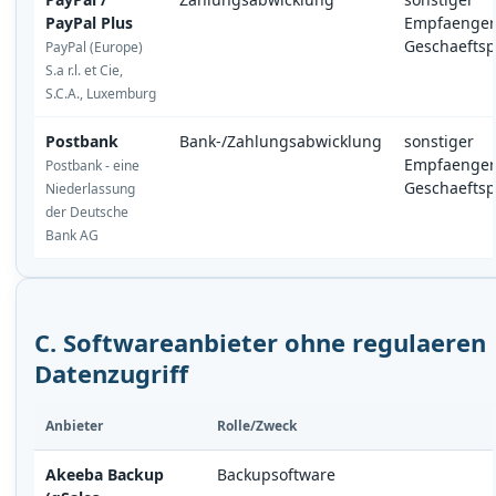
PayPal Plus
Empfaenger
Geschaeftsp
PayPal (Europe)
S.a r.l. et Cie,
S.C.A., Luxemburg
Postbank
Bank-/Zahlungsabwicklung
sonstiger
Empfaenger
Postbank - eine
Geschaeftsp
Niederlassung
der Deutsche
Bank AG
C. Softwareanbieter ohne regulaeren
Datenzugriff
Anbieter
Rolle/Zweck
Akeeba Backup
Backupsoftware