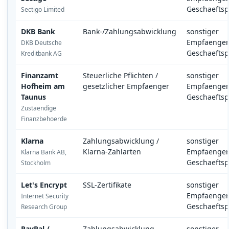
Geschaeftsp
Sectigo Limited
DKB Bank
Bank-/Zahlungsabwicklung
sonstiger
Empfaenger
DKB Deutsche
Geschaeftsp
Kreditbank AG
Finanzamt
Steuerliche Pflichten /
sonstiger
Hofheim am
gesetzlicher Empfaenger
Empfaenger
Taunus
Geschaeftsp
Zustaendige
Finanzbehoerde
Klarna
Zahlungsabwicklung /
sonstiger
Klarna-Zahlarten
Empfaenger
Klarna Bank AB,
Geschaeftsp
Stockholm
Let's Encrypt
SSL-Zertifikate
sonstiger
Empfaenger
Internet Security
Geschaeftsp
Research Group
PayPal /
Zahlungsabwicklung
sonstiger