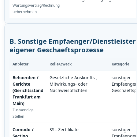
Wartungsvertrag/Rechnung
uebernehmen
B. Sonstige Empfaenger/Dienstleister
eigener Geschaeftsprozesse
Anbieter
Rolle/Zweck
Kategorie
Behoerden /
Gesetzliche Auskunfts-,
sonstiger
Gerichte
Mitwirkungs- oder
Empfaenger
(Gerichtsstand
Nachweispflichten
Geschaeftsp
Frankfurt am
Main)
Zustaendige
Stellen
Comodo /
SSL-Zertifikate
sonstiger
Sectigo
Empfaenger